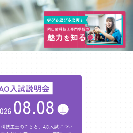
AO入試説明会
08.08
土
026
歯科技工士のことと、AO入試につい