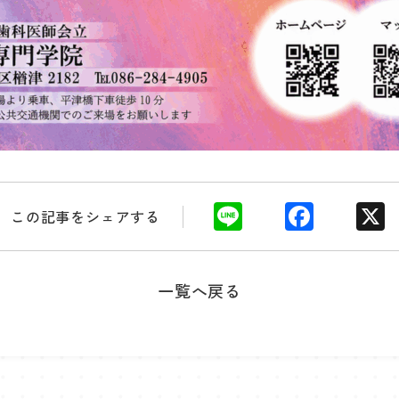
Li
F
この記事をシェアする
n
a
e
c
一覧へ戻る
e
b
o
o